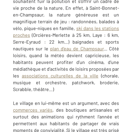
souhaitent fuir la pollution et s’offrir un cadre de
vie proche de la nature. En effet, à Saint-Bonnet-
en-Champsaur, la nature généreuse est un
magnifique terrain de jeu : randonnées, balades à
vélo, pique-niques en famille,
ski dans les stations
proches
(Orcières-Merlette à 25 km, Laye : 6 km,
Serre-Eyraud : 22 km…) baignades et sports
nautiques sur le
plan d’eau de Champsaur
... Côté
loisirs, quand la météo devient capricieuse, les
habitants peuvent profiter d’un cinéma, d’une
médiathèque et d’activités de loisirs proposées par
les
associations culturelles de la ville
(chorale,
musique et orchestre, p
atchwork, broderie,
Scrabble, théâtre…)
Le village en lui-même est un argument, avec des
commerces variés
, des boutiques artisanales et
surtout des animations qui rythment l’année et
permettent aux habitants de partager de vrais
moments de convivialité.
Si le village est très prisé