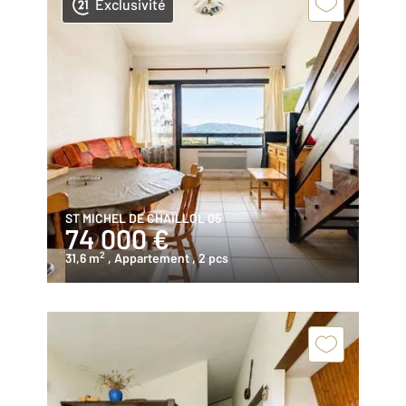
Exclusivité
ST MICHEL DE CHAILLOL 05
74 000 €
2
31,6 m
, Appartement
, 2 pcs