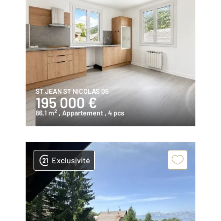
ST JEAN ST NICOLAS 05
195 000 €
2
86,1 m
, Appartement
, 4 pcs
Exclusivité