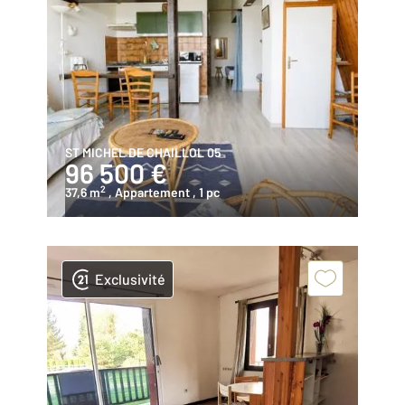
ST MICHEL DE CHAILLOL 05
96 500 €
2
37,6 m
, Appartement
, 1 pc
Exclusivité