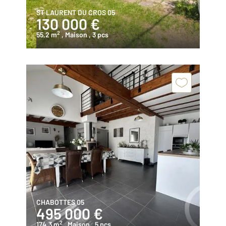
ST LAURENT DU CROS 05
130 000 €
2
55,2 m
, Maison
, 3 pcs
CHABOTTES 05
495 000 €
2
174,3 m
, Maison
, 5 pcs