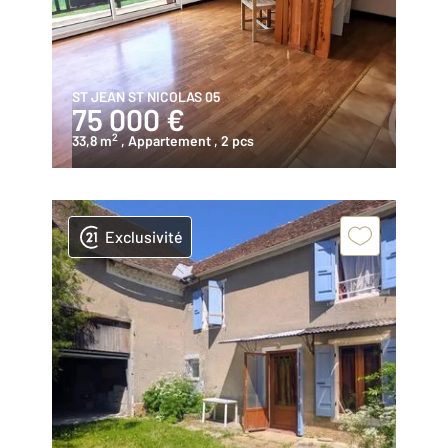
ST JEAN ST NICOLAS 05
75 000 €
2
33,8 m
, Appartement
, 2 pcs
Exclusivité