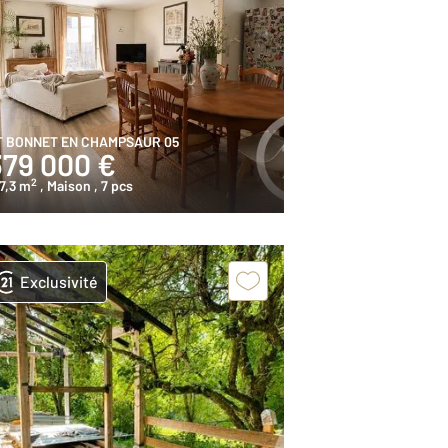
T BONNET EN CHAMPSAUR 05
379 000 €
2
7,3 m
, Maison
, 7 pcs
Exclusivité