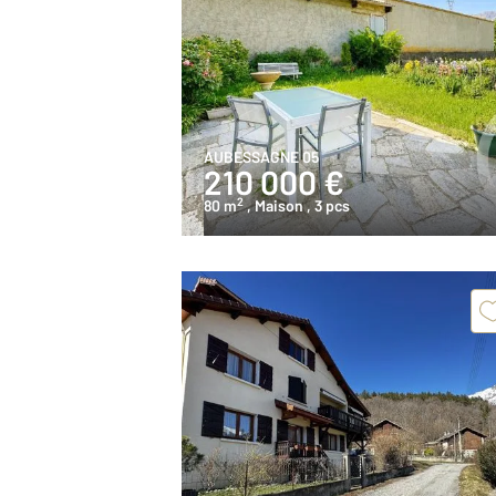
AUBESSAGNE 05
210 000 €
2
80 m
, Maison
, 3 pcs