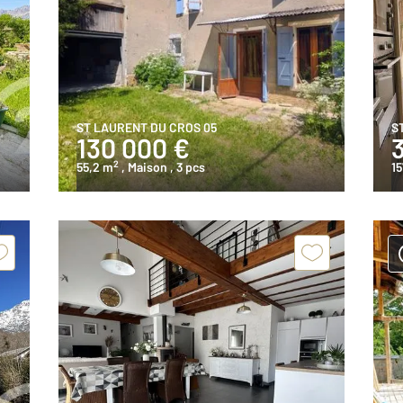
ST LAURENT DU CROS 05
S
130 000 €
2
55,2 m
, Maison
, 3 pcs
15