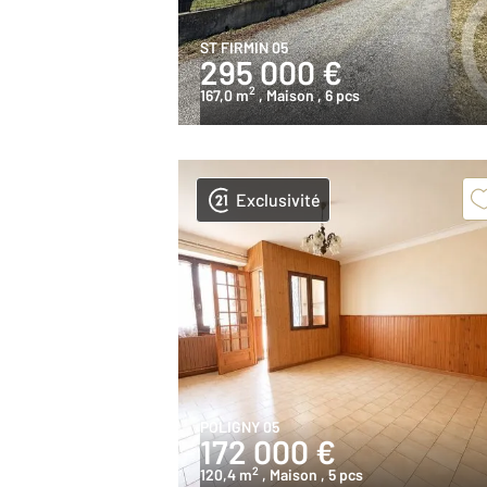
ST FIRMIN 05
295 000 €
2
167,0 m
, Maison
, 6 pcs
Exclusivité
POLIGNY 05
172 000 €
2
120,4 m
, Maison
, 5 pcs