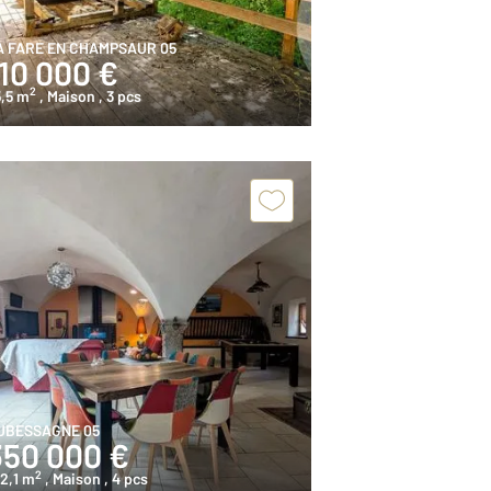
A FARE EN CHAMPSAUR 05
110 000 €
2
,5 m
, Maison
, 3 pcs
UBESSAGNE 05
350 000 €
2
2,1 m
, Maison
, 4 pcs