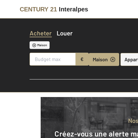
CENTURY 21
Interalpes
Acheter
Louer
Maison
€
Maison
Appar
No
Créez-vous une alerte mail pour être averti quand une annonce est en ligne et consultez la