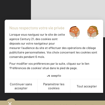
Parlons de vous, parlons biens
500 m
©
Mappy
Votre agence est notée
Achat
Location
Vente
Gestion
9,5
/
10
9,2/10