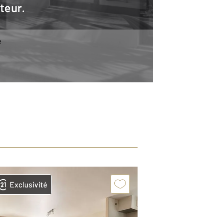
teur.
e
Exclusivité