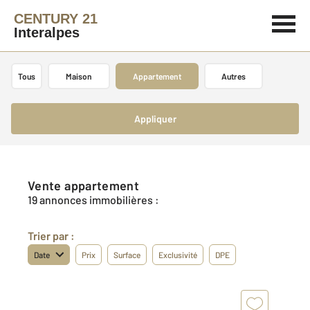
CENTURY 21
Interalpes
Tous
Maison
Appartement
Autres
Appliquer
Vente appartement
19 annonces immobilières :
Trier par :
Date
Prix
Surface
Exclusivité
DPE