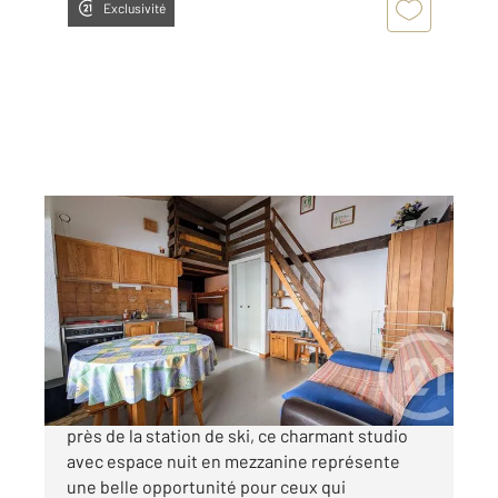
Exclusivité
ST MICHEL DE CHAILLOL 05
2
20,52 m
, 1 pièce
Ref : 1089
Appartement Studio à vendre
76 000 €
Situé au cœur de Saint-Michel-de-Chaillol, tout
près de la station de ski, ce charmant studio
avec espace nuit en mezzanine représente
une belle opportunité pour ceux qui