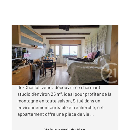
ST MICHEL DE CHAILLOL 05
2
24,58 m
, 1 pièce
Ref : 1244
Appartement Studio à vendre
65 000 €
Au cœur de la station familiale de Saint-Michel-
de-Chaillol, venez découvrir ce charmant
studio d'environ 25 m², idéal pour profiter de la
montagne en toute saison. Situé dans un
environnement agréable et recherché, cet
appartement offre une pièce de vie ...
Voir le détail du bien