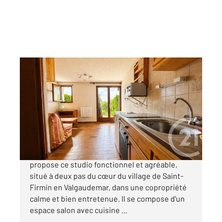
ST FIRMIN EN VALGODEMARD 05
2
18,19 m
, 1 pièce
Ref : 1222
Appartement Studio à vendre
53 000 €
Votre agence Century 21 Interalpes vous
propose ce studio fonctionnel et agréable,
situé à deux pas du cœur du village de Saint-
Firmin en Valgaudemar, dans une copropriété
calme et bien entretenue. Il se compose d'un
espace salon avec cuisine ...