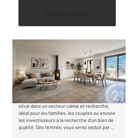
Découvrir nos offres
ST FIRMIN EN VALGODEMARD 05
2
98,20 m
, 3 pièces
Ref : 1046
Appartement T3 à vendre
168 000 €
Venez découvrir ce bel appartement de type 3,
situé dans un secteur calme et recherché,
idéal pour les familles, les couples ou encore
les investisseurs à la recherche d'un bien de
qualité. Dès l'entrée, vous serez séduit par ...