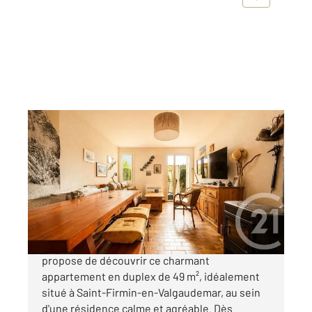
ST FIRMIN 05
2
49,39 m
, 3 pièces
Ref : 1276
Appartement T3 à vendre
119 000 €
Votre agence Century 21 Interalpes vous
propose de découvrir ce charmant
appartement en duplex de 49 m², idéalement
situé à Saint-Firmin-en-Valgaudemar, au sein
d'une résidence calme et agréable. Dès