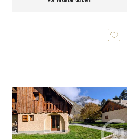
LA CHAPELLE EN VALGAUDEMAR 05
2
60 m
, 4 pièces
Ref : 1105
Appartement T4 à vendre
145 000 €