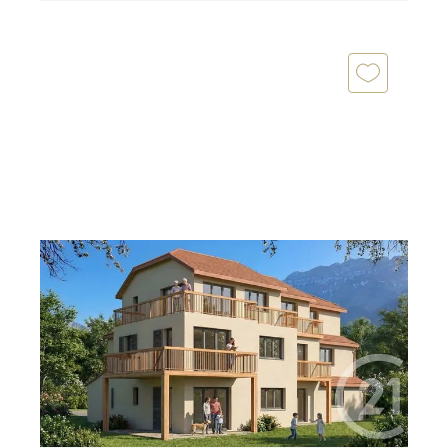
CHAUFFAYER 05
2
67,64 m
, 3 pièces
Ref : 1181
Appartement T3 à vendre
229 925 €
Idéalement situé sur la commune de