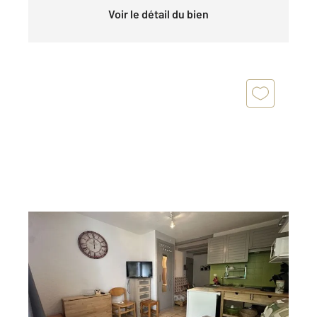
Voir le détail du bien
ST MICHEL DE CHAILLOL 05
2
19,91 m
, 1 pièce
Ref : 728
Appartement Studio à vendre
46 000 €