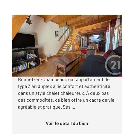
ST BONNET EN CHAMPSAUR 05
2
63,41 m
, 3 pièces
Ref : 843
Appartement T3 à vendre
135 000 €
Situé au cœur du charmant village de Saint-
Bonnet-en-Champsaur, cet appartement de
type 3 en duplex allie confort et authenticité
dans un style chalet chaleureux. À deux pas
des commodités, ce bien offre un cadre de vie
agréable et pratique. Ses ...
Voir le détail du bien