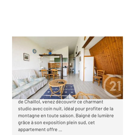
ST MICHEL DE CHAILLOL 05
2
37,60 m
, 1 pièce
Ref : 1275
Appartement Studio à vendre
96 500 €
À seulement quelques pas de la station de ski
de Chaillol, venez découvrir ce charmant
studio avec coin nuit, idéal pour profiter de la
montagne en toute saison. Baigné de lumière
grâce à son exposition plein sud, cet
appartement offre ...