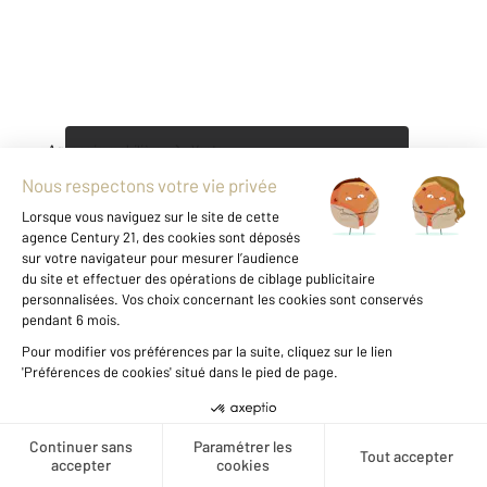
Agence immobilière
Vente
Vous envisagez
une carrière dans l'immobilier ?
Découvrir nos offres
1
Pourquoi acheter votre appartement
avec un agent immobilier
CENTURY
21 Interalpes
?
Créer une alerte