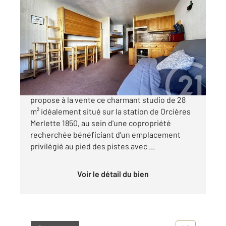
ORCIERES 05
2
28,08 m
, 1 pièce
Ref : 1159
Appartement Studio à vendre
108 000 €
Votre Agence Century21 Interalpes vous
propose à la vente ce charmant studio de 28
m² idéalement situé sur la station de Orcières
Merlette 1850, au sein d'une copropriété
recherchée bénéficiant d'un emplacement
privilégié au pied des pistes avec ...
Voir le détail du bien