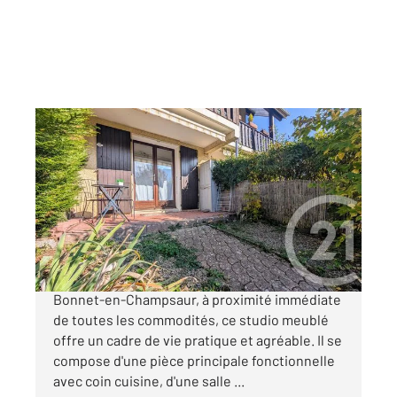
ST BONNET EN CHAMPSAUR 05
2
16,16 m
, 1 pièce
Ref : 1078
Appartement Studio à vendre
59 000 €
Situé au cœur du charmant village de Saint-
Bonnet-en-Champsaur, à proximité immédiate
de toutes les commodités, ce studio meublé
offre un cadre de vie pratique et agréable. Il se
compose d'une pièce principale fonctionnelle
avec coin cuisine, d'une salle ...