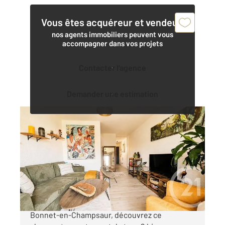
Vous êtes acquéreur et vendeur,
nos agents immobiliers peuvent vous
accompagner dans vos projets
Contacter l'agence
Demander une estimation
ST BONNET EN CHAMPSAUR 05
2
42,19 m
, 2 pièces
Ref : 1286
Appartement F2 Bis à vendre
138 750 €
À seulement quelques pas du cœur de Saint-
Bonnet-en-Champsaur, découvrez ce