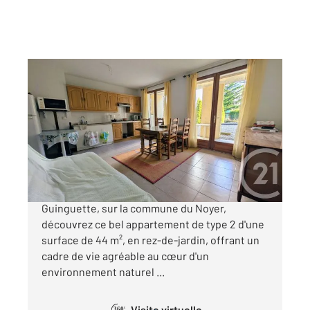
LE NOYER 05
2
43,81 m
, 2 pièces
Ref : 1164
Appartement T2 à vendre
69 500 €
Situé dans le charmant secteur de La
Guinguette, sur la commune du Noyer,
découvrez ce bel appartement de type 2 d'une
surface de 44 m², en rez-de-jardin, offrant un
cadre de vie agréable au cœur d'un
environnement naturel ...
Visite virtuelle
360°