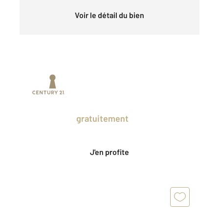
Voir le détail du bien
Prenez un temps d'avance sur le marché
en profitant
gratuitement
des Ventes
Privées CENTURY 21.
J'en profite